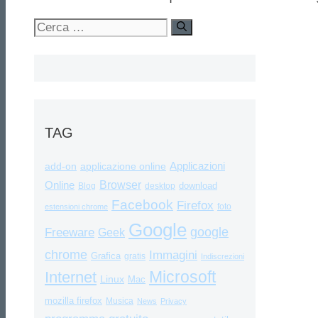
Ricerca
per:
TAG
Applicazioni
add-on
applicazione online
Browser
Online
download
Blog
desktop
Facebook
Firefox
foto
estensioni chrome
Google
google
Freeware
Geek
chrome
Immagini
Grafica
gratis
Indiscrezioni
Internet
Microsoft
Linux
Mac
mozilla firefox
Musica
News
Privacy