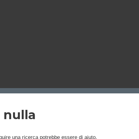
 nulla
uire una ricerca potrebbe essere di aiuto.