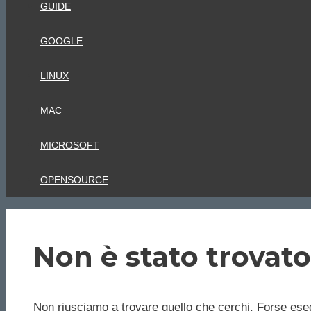
GUIDE
GOOGLE
LINUX
MAC
MICROSOFT
OPENSOURCE
Non è stato trovato
Non riusciamo a trovare quello che cerchi. Forse eseg