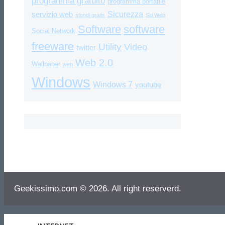
programma gratuito
programma portatile
Sicurezza
servizio web
sfondi gratis
Siti Web
Software
software
Social Network
freeware
Utility
Video
twitter
Web 2.0
Wallpaper
web
Windows
Windows 7
youtube
Geekissimo.com © 2026. All right reserverd.