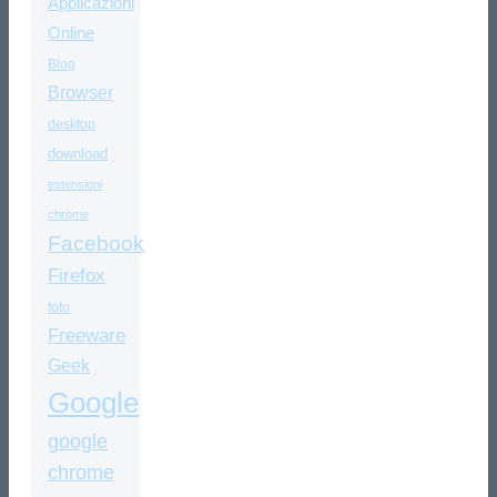
Applicazioni
Online
Blog
Browser
desktop
download
estensioni
chrome
Facebook
Firefox
foto
Freeware
Geek
Google
google
chrome