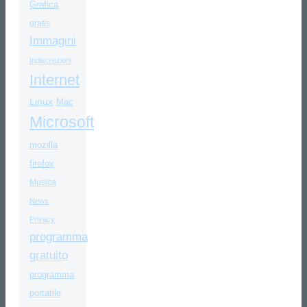
Grafica
gratis
Immagini
Indiscrezioni
Internet
Linux
Mac
Microsoft
mozilla
firefox
Musica
News
Privacy
programma
gratuito
programma
portatile