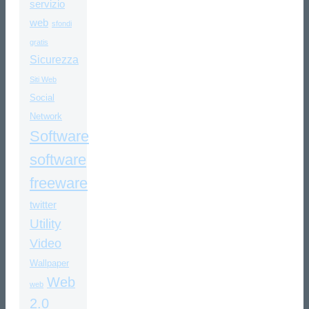
servizio
web
sfondi
gratis
Sicurezza
Siti Web
Social
Network
Software
software
freeware
twitter
Utility
Video
Wallpaper
Web
web
2.0