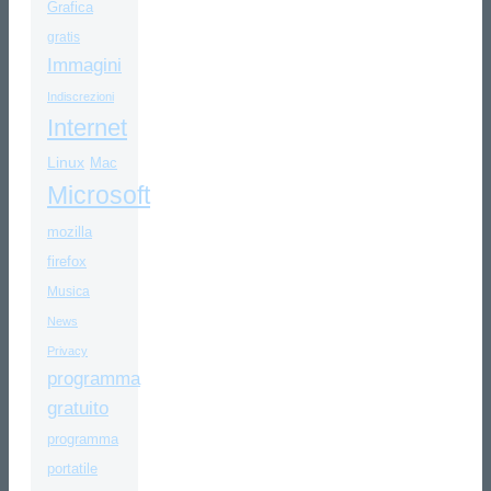
Grafica
gratis
Immagini
Indiscrezioni
Internet
Linux
Mac
Microsoft
mozilla
firefox
Musica
News
Privacy
programma
gratuito
programma
portatile