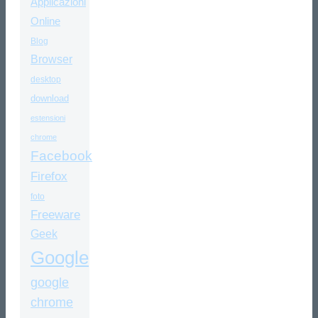
Applicazioni
Online
Blog
Browser
desktop
download
estensioni
chrome
Facebook
Firefox
foto
Freeware
Geek
Google
google
chrome