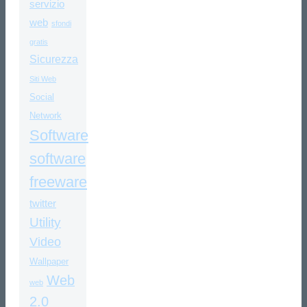
servizio
web
sfondi
gratis
Sicurezza
Siti Web
Social
Network
Software
software
freeware
twitter
Utility
Video
Wallpaper
Web
web
2.0