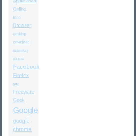
Applicazioni
Online
Blog
Browser
desktop
download
estensioni
chrome
Facebook
Firefox
foto
Freeware
Geek
Google
google
chrome