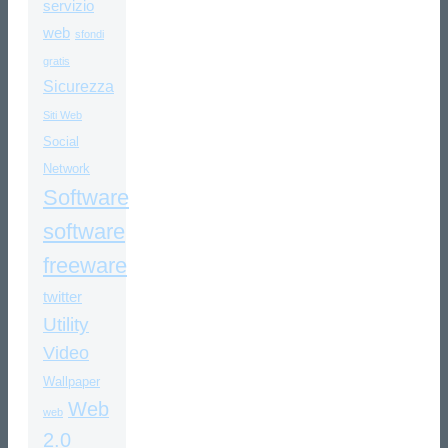
servizio
web
sfondi
gratis
Sicurezza
Siti Web
Social
Network
Software
software
freeware
twitter
Utility
Video
Wallpaper
Web
web
2.0