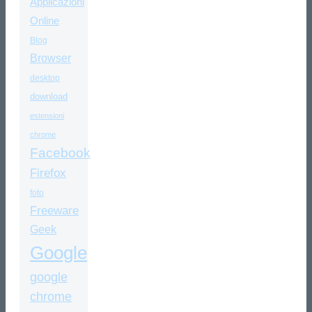
Applicazioni
Online
Blog
Browser
desktop
download
estensioni
chrome
Facebook
Firefox
foto
Freeware
Geek
Google
google
chrome