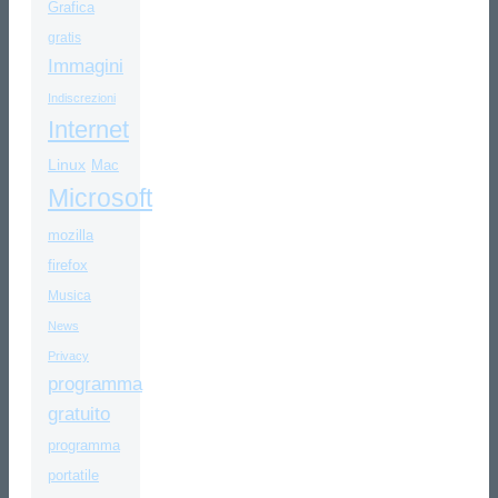
Grafica
gratis
Immagini
Indiscrezioni
Internet
Linux
Mac
Microsoft
mozilla
firefox
Musica
News
Privacy
programma
gratuito
programma
portatile