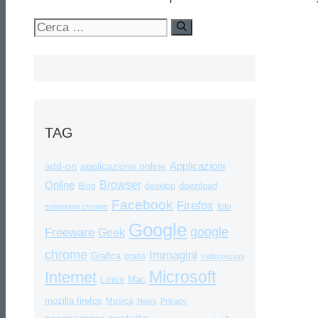
Ricerca
per:
TAG
Applicazioni
add-on
applicazione online
Browser
Online
download
Blog
desktop
Facebook
Firefox
foto
estensioni chrome
Google
google
Freeware
Geek
chrome
Immagini
Grafica
gratis
Indiscrezioni
Internet
Microsoft
Linux
Mac
mozilla firefox
Musica
News
Privacy