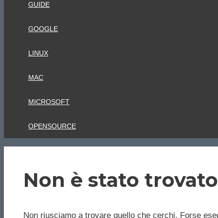
GUIDE
GOOGLE
LINUX
MAC
MICROSOFT
OPENSOURCE
Non è stato trovato
Non riusciamo a trovare quello che cerchi. Forse eseg