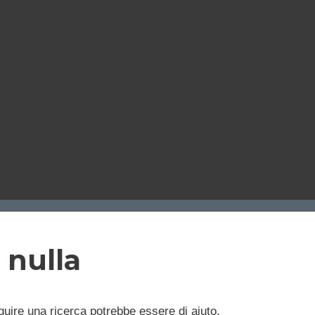
 nulla
uire una ricerca potrebbe essere di aiuto.