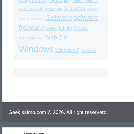
programma gratuito
programma portatile
Sicurezza
servizio web
sfondi gratis
Siti Web
Software
software
Social Network
freeware
Utility
Video
twitter
Web 2.0
Wallpaper
web
Windows
Windows 7
youtube
Geekissimo.com © 2026. All right reserverd.