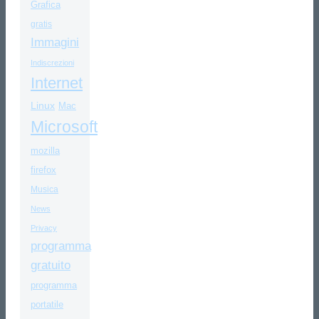
Grafica
gratis
Immagini
Indiscrezioni
Internet
Linux
Mac
Microsoft
mozilla
firefox
Musica
News
Privacy
programma
gratuito
programma
portatile