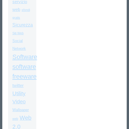
servizio
web
sfondi
gratis
Sicurezza
Siti Web
Social
Network
Software
software
freeware
twitter
Utility
Video
Wallpaper
Web
web
2.0