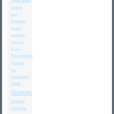
Applicazioni
Online
Blog
Browser
desktop
download
estensioni
chrome
Facebook
Firefox
foto
Freeware
Geek
Google
google
chrome