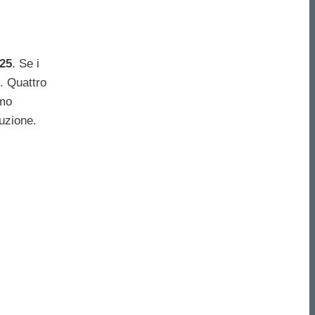
025
. Se i
o. Quattro
amo
luzione.