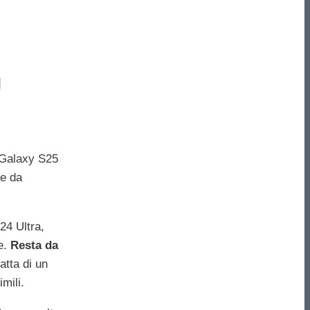
g
 Galaxy S25
ne da
24 Ultra,
se.
Resta da
ratta di un
mili.