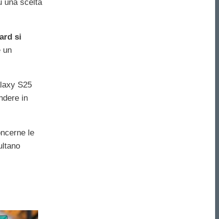
ù una scelta
ard si
è un
laxy S25
ndere in
oncerne le
ultano