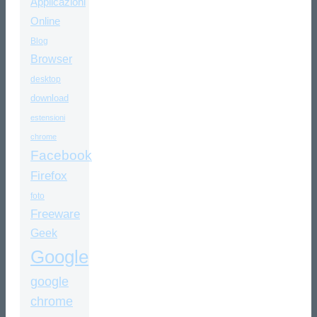
Applicazioni
Online
Blog
Browser
desktop
download
estensioni
chrome
Facebook
Firefox
foto
Freeware
Geek
Google
google
chrome