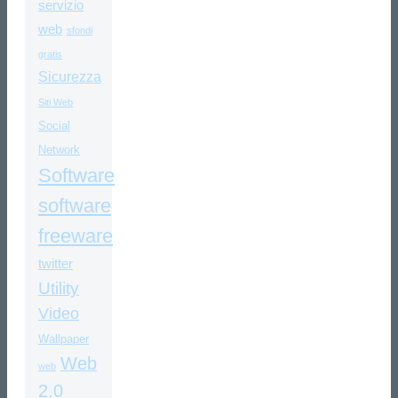
servizio
web
sfondi
gratis
Sicurezza
Siti Web
Social
Network
Software
software
freeware
twitter
Utility
Video
Wallpaper
Web
web
2.0