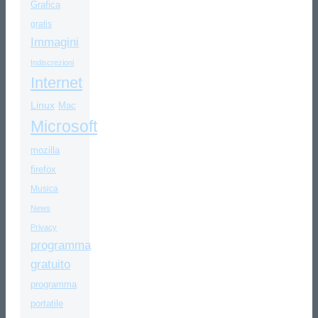
Grafica
gratis
Immagini
Indiscrezioni
Internet
Linux
Mac
Microsoft
mozilla
firefox
Musica
News
Privacy
programma
gratuito
programma
portatile