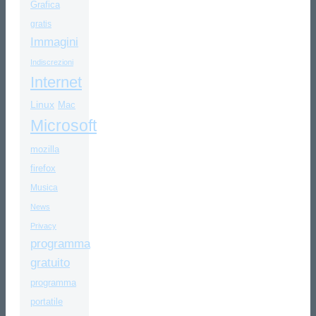
Grafica
gratis
Immagini
Indiscrezioni
Internet
Linux
Mac
Microsoft
mozilla
firefox
Musica
News
Privacy
programma
gratuito
programma
portatile