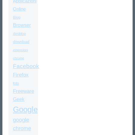
Applicazioni
Online
Blog
Browser
desktop
download
estensioni
chrome
Facebook
Firefox
foto
Freeware
Geek
Google
google
chrome