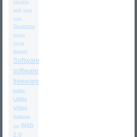
servizio
web
sfondi
gratis
Sicurezza
Siti Web
Social
Network
Software
software
freeware
twitter
Utility
Video
Wallpaper
Web
web
2.0