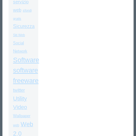
servizio
web
sfondi
gratis
Sicurezza
Siti Web
Social
Network
Software
software
freeware
twitter
Utility
Video
Wallpaper
Web
web
2.0