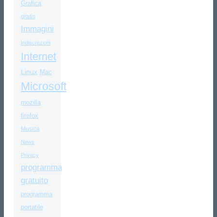
Grafica
gratis
Immagini
Indiscrezioni
Internet
Linux
Mac
Microsoft
mozilla
firefox
Musica
News
Privacy
programma
gratuito
programma
portatile