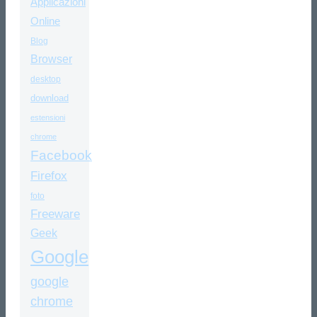
Applicazioni
Online
Blog
Browser
desktop
download
estensioni
chrome
Facebook
Firefox
foto
Freeware
Geek
Google
google
chrome