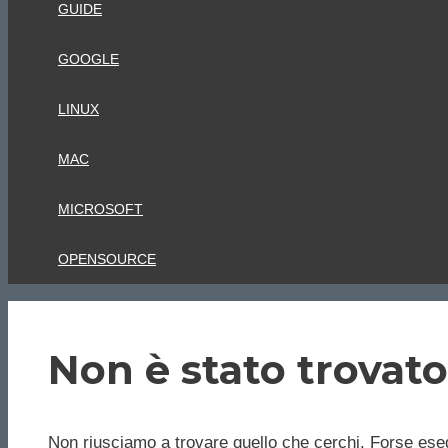
GUIDE
GOOGLE
LINUX
MAC
MICROSOFT
OPENSOURCE
Non è stato trovato
Non riusciamo a trovare quello che cerchi. Forse eseg