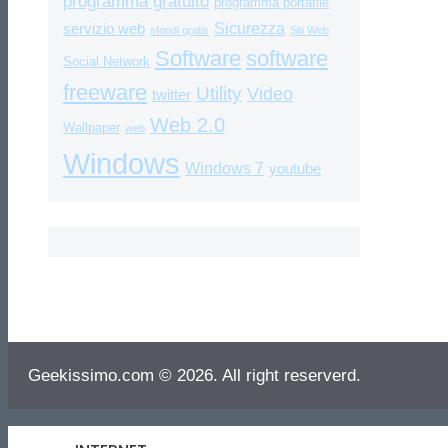
programma gratuito
programma portatile
Sicurezza
servizio web
sfondi gratis
Siti Web
Software
software
Social Network
freeware
Utility
Video
twitter
Web 2.0
Wallpaper
web
Windows
Windows 7
youtube
Geekissimo.com © 2026. All right reserverd.