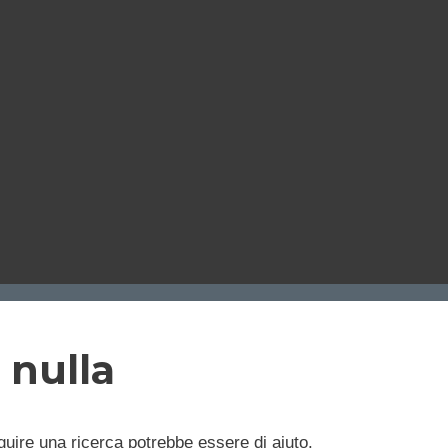
 nulla
uire una ricerca potrebbe essere di aiuto.