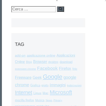
Ricerca
per:
TAG
Applicazioni
add-on
applicazione online
Browser
Online
download
Blog
desktop
Facebook
Firefox
foto
estensioni chrome
Google
google
Freeware
Geek
chrome
Immagini
Grafica
gratis
Indiscrezioni
Internet
Microsoft
Linux
Mac
mozilla firefox
Musica
News
Privacy