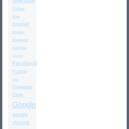
Applicazioni
Online
Blog
Browser
desktop
download
estensioni
chrome
Facebook
Firefox
foto
Freeware
Geek
Google
google
chrome