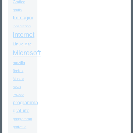
Grafica
gratis
Immagini
Indiscrezioni
Internet
Linux
Mac
Microsoft
mozilla
firefox
Musica
News
Privacy
programma
gratuito
programma
portatile