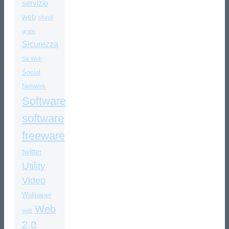
servizio
web
sfondi
gratis
Sicurezza
Siti Web
Social
Network
Software
software
freeware
twitter
Utility
Video
Wallpaper
Web
web
2.0