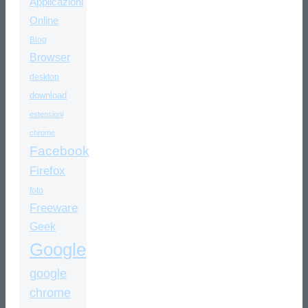
Applicazioni
Online
Blog
Browser
desktop
download
estensioni
chrome
Facebook
Firefox
foto
Freeware
Geek
Google
google
chrome