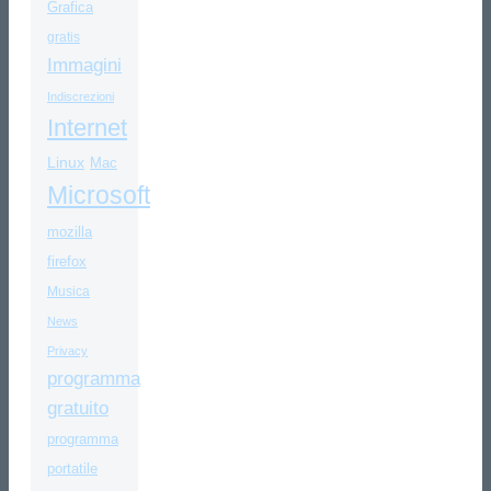
Grafica
gratis
Immagini
Indiscrezioni
Internet
Linux
Mac
Microsoft
mozilla
firefox
Musica
News
Privacy
programma
gratuito
programma
portatile