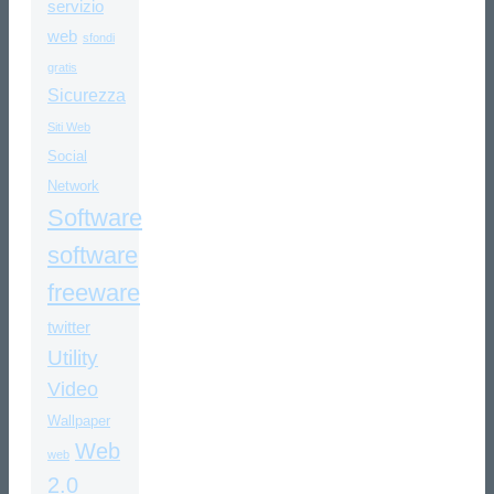
servizio
web
sfondi
gratis
Sicurezza
Siti Web
Social
Network
Software
software
freeware
twitter
Utility
Video
Wallpaper
Web
web
2.0