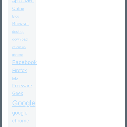
Applicazioni
Online
Blog
Browser
desktop
download
estensioni
chrome
Facebook
Firefox
foto
Freeware
Geek
Google
google
chrome