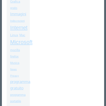
Grafica
gratis
Immagini
Indiscrezioni
Internet
Linux
Mac
Microsoft
mozilla
firefox
Musica
News
Privacy
programma
gratuito
programma
portatile