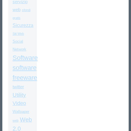
servizio
web
sfondi
gratis
Sicurezza
Siti Web
Social
Network
Software
software
freeware
twitter
Utility
Video
Wallpaper
Web
web
2.0