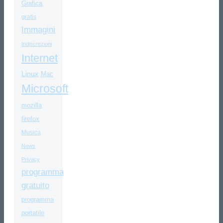
Grafica
gratis
Immagini
Indiscrezioni
Internet
Linux
Mac
Microsoft
mozilla
firefox
Musica
News
Privacy
programma
gratuito
programma
portatile