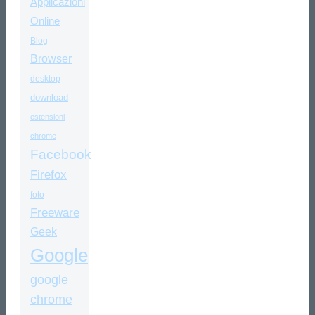
Applicazioni
Online
Blog
Browser
desktop
download
estensioni
chrome
Facebook
Firefox
foto
Freeware
Geek
Google
google
chrome