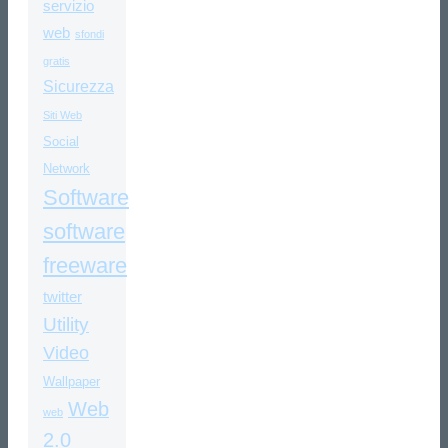
servizio
web
sfondi
gratis
Sicurezza
Siti Web
Social
Network
Software
software
freeware
twitter
Utility
Video
Wallpaper
Web
web
2.0