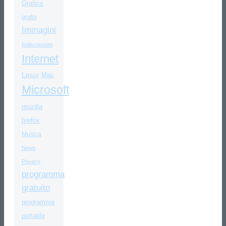
Grafica
gratis
Immagini
Indiscrezioni
Internet
Linux
Mac
Microsoft
mozilla
firefox
Musica
News
Privacy
programma
gratuito
programma
portatile