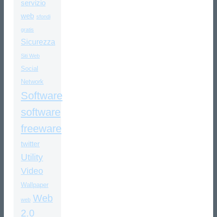
servizio
web
sfondi
gratis
Sicurezza
Siti Web
Social
Network
Software
software
freeware
twitter
Utility
Video
Wallpaper
Web
web
2.0