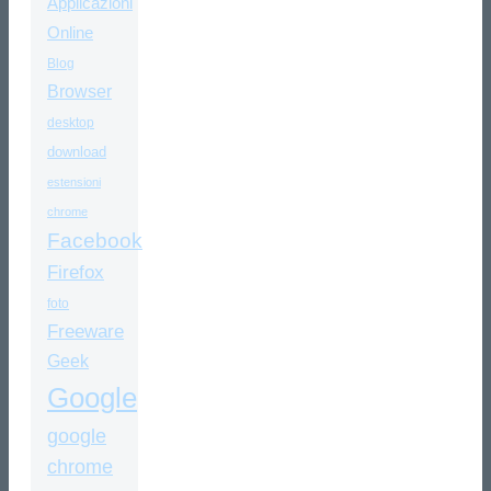
Applicazioni
Online
Blog
Browser
desktop
download
estensioni
chrome
Facebook
Firefox
foto
Freeware
Geek
Google
google
chrome