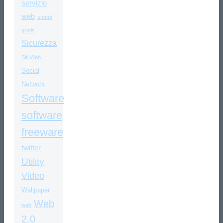
servizio
web
sfondi
gratis
Sicurezza
Siti Web
Social
Network
Software
software
freeware
twitter
Utility
Video
Wallpaper
Web
web
2.0