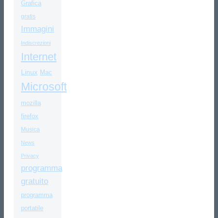
Grafica
gratis
Immagini
Indiscrezioni
Internet
Linux
Mac
Microsoft
mozilla
firefox
Musica
News
Privacy
programma
gratuito
programma
portatile