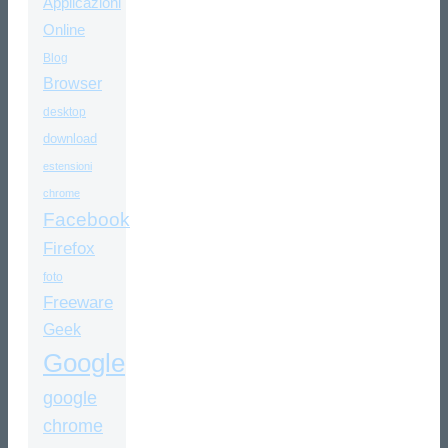
Applicazioni
Online
Blog
Browser
desktop
download
estensioni
chrome
Facebook
Firefox
foto
Freeware
Geek
Google
google
chrome