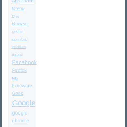
Applicazioni
Online
Blog
Browser
desktop
download
estensioni
chrome
Facebook
Firefox
foto
Freeware
Geek
Google
google
chrome