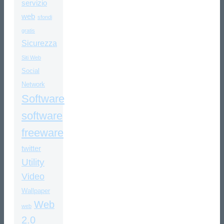
servizio
web
sfondi
gratis
Sicurezza
Siti Web
Social
Network
Software
software
freeware
twitter
Utility
Video
Wallpaper
Web
web
2.0