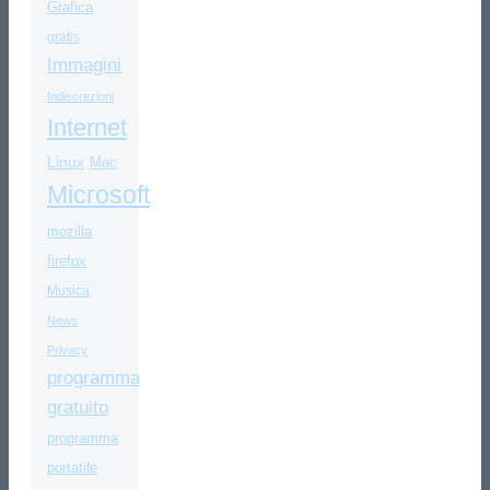
Grafica
gratis
Immagini
Indiscrezioni
Internet
Linux
Mac
Microsoft
mozilla
firefox
Musica
News
Privacy
programma
gratuito
programma
portatile