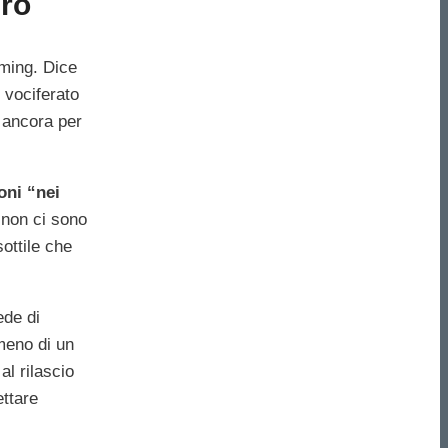
Pro
aming. Dice
 vociferato
 ancora per
oni “nei
 non ci sono
sottile che
ede di
meno di un
al rilascio
ettare