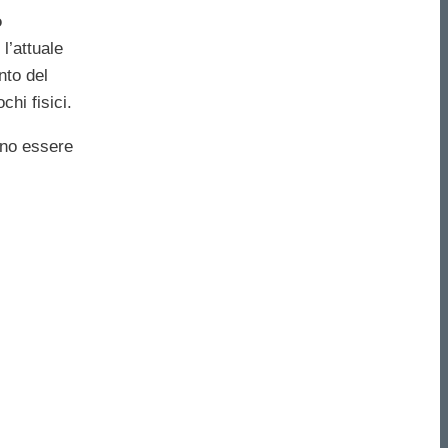
o
l’attuale
nto del
hi fisici.
no essere