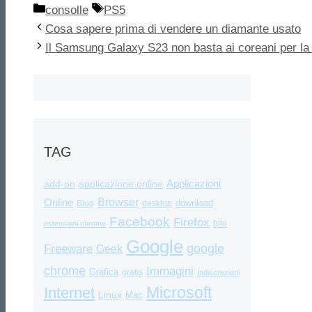
Categorie
Tag
consolle
PS5
Cosa sapere prima di vendere un diamante usato
Il Samsung Galaxy S23 non basta ai coreani per la
TAG
Applicazioni
add-on
applicazione online
Browser
Online
download
Blog
desktop
Facebook
Firefox
foto
estensioni chrome
Google
google
Freeware
Geek
chrome
Immagini
Grafica
gratis
Indiscrezioni
Internet
Microsoft
Linux
Mac