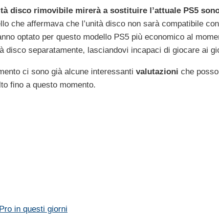
ità disco rimovibile mirerà a sostituire l’attuale PS5 son
ello che affermava che l’unità disco non sarà compatibile con 
e hanno optato per questo modello PS5 più economico al mome
disco separatamente, lasciandovi incapaci di giocare ai gioc
omento ci sono già alcune interessanti
valutazioni
che posso
lto fino a questo momento.
Pro in questi giorni