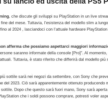
i su lancio ed uscita della PS5 
aming
, che discute gli sviluppi su PlayStation in un live stre
fine del mese. Tuttavia, l’esistenza del modello slim a lungo
ino al 2024 , lasciandoci con l’attuale hardware PlayStation
on afferma che possiamo aspettarci maggiori informazi
 persone saranno informate della console [Pro]”. Al momento,
tuali. Tuttavia, è stato riferito che differirà dal modello più 
ù sottile sarà nei negozi da settembre, con Sony che prev
 fine del 2023. Ciò sarà apparentemente ottenuto producendo 
o sottile. Dopo che questo sarà fuori mano, Sony sarà aperta 
PlayStation che i soldi possono comprare, potresti voler asp