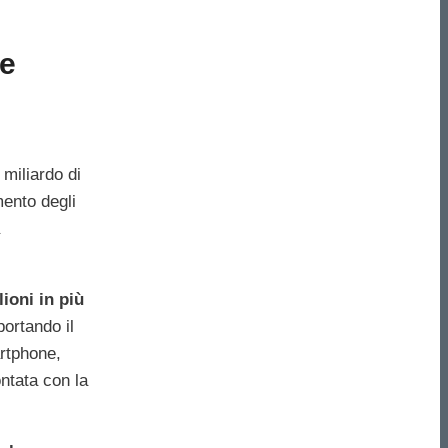
ne
miliardo di
mento degli
ioni in più
portando il
artphone,
ontata con la