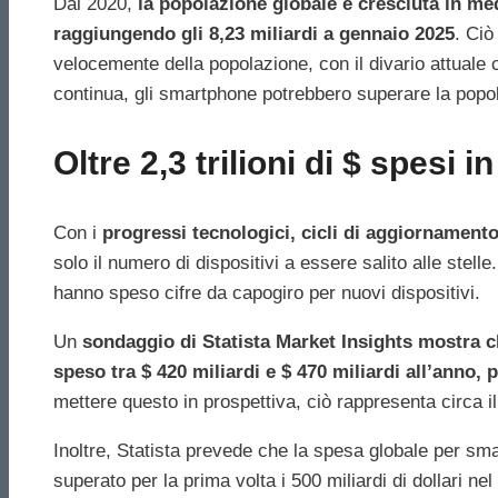
Dal 2020,
la popolazione globale è cresciuta in me
raggiungendo gli 8,23 miliardi a gennaio 2025
. Ciò
velocemente della popolazione, con il divario attuale c
continua, gli smartphone potrebbero superare la popola
Oltre 2,3 trilioni di $ spesi
Con i
progressi tecnologici, cicli di aggiornament
solo il numero di dispositivi a essere salito alle stell
hanno speso cifre da capogiro per nuovi dispositivi.
Un
sondaggio di Statista Market Insights mostra ch
speso tra $ 420 miliardi e $ 470 miliardi all’anno, 
mettere questo in prospettiva, ciò rappresenta circa i
Inoltre, Statista prevede che la spesa globale per sm
superato per la prima volta i 500 miliardi di dollari ne