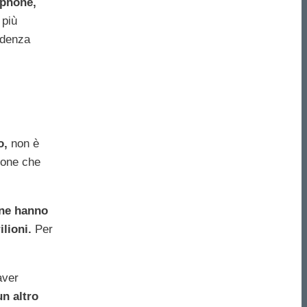
tphone,
 più
endenza
o,
non è
rsone che
one hanno
ilioni.
Per
aver
n altro