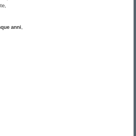
te,
nque anni
,