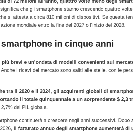
dia di 72 milioni all’anno, quattro volte meno degli smar
 significa che gli smartphone stanno crescendo quattro volte
he si attesta a circa 810 milioni di dispositivi. Se questa t
zione mondiale entro la fine del 2027 o l’inizio del 2028.
 in smartphone in cinque anni
o più brevi e un’ondata di modelli convenienti sul mercat
e. Anche i ricavi del mercato sono saliti alle stelle, con le pe
e tra il 2020 e il 2024, gli acquirenti globali di smartph
portando il totale quinquennale a un sorprendente $ 2,3 tr
l 2,7% del PIL globale.
artphone continuerà a crescere negli anni successivi. Dopo 
l 2026,
il fatturato annuo degli smartphone aumenterà di u