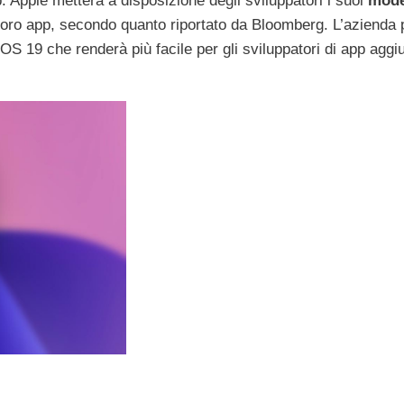
app. Apple metterà a disposizione degli sviluppatori i suoi
model
e loro app, secondo quanto riportato da Bloomberg. L’azienda
iOS 19 che renderà più facile per gli sviluppatori di app agg