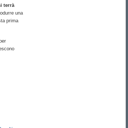
i terrà
rodurre una
sta prima
per
rescono