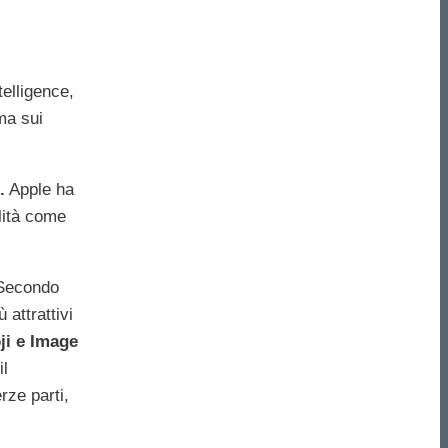
telligence,
ma sui
.
Apple ha
lità come
 Secondo
 attrattivi
i‌ e ‌Image
il
rze parti,