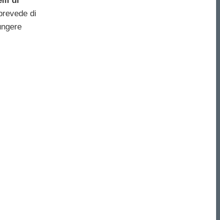
li di
 prevede di
iungere