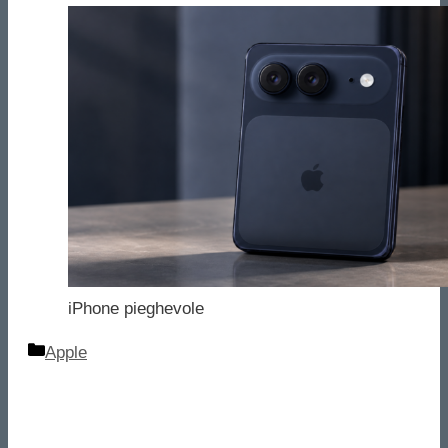
iPhone pieghevole
Categorie
Apple