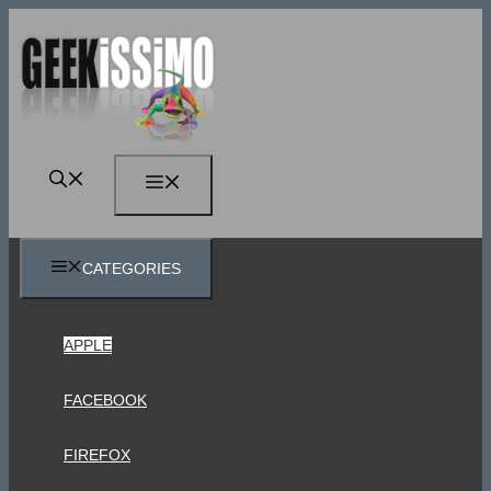
Vai
al
contenuto
MENU
CATEGORIES
APPLE
FACEBOOK
FIREFOX