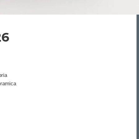
26
pria
oramica