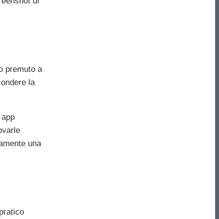
creenshot di
o premuto a
condere la
e app
ovarle
ovamente una
pratico