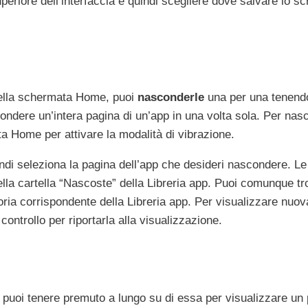
uperiore dell’interfaccia e quindi scegliere dove salvare lo s
nella schermata Home, puoi
nasconderle
una per una tenend
ndere un’intera pagina di un’app in una volta sola. Per nas
ta Home per attivare la modalità di vibrazione.
uindi seleziona la pagina dell’app che desideri nascondere. L
la cartella “Nascoste” della Libreria app. Puoi comunque tr
egoria corrispondente della Libreria app. Per visualizzare nu
controllo per riportarla alla visualizzazione.
, puoi tenere premuto a lungo su di essa per visualizzare un 