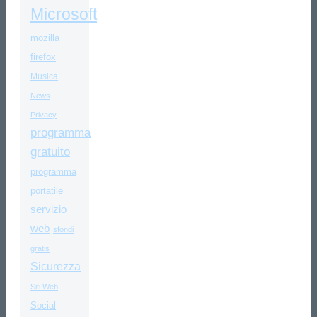
Microsoft
mozilla
firefox
Musica
News
Privacy
programma
gratuito
programma
portatile
servizio
web
sfondi
gratis
Sicurezza
Siti Web
Social