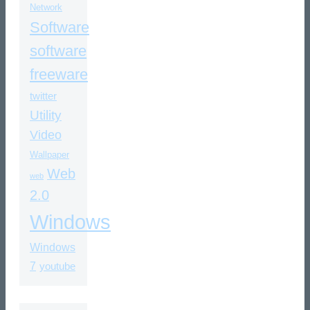
Network
Software
software
freeware
twitter
Utility
Video
Wallpaper
Web
web
2.0
Windows
Windows
7
youtube