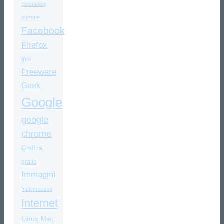
estensioni
chrome
Facebook
Firefox
foto
Freeware
Geek
Google
google
chrome
Grafica
gratis
Immagini
Indiscrezioni
Internet
Linux
Mac