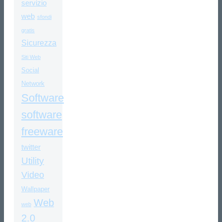
servizio
web
sfondi
gratis
Sicurezza
Siti Web
Social
Network
Software
software
freeware
twitter
Utility
Video
Wallpaper
Web
web
2.0