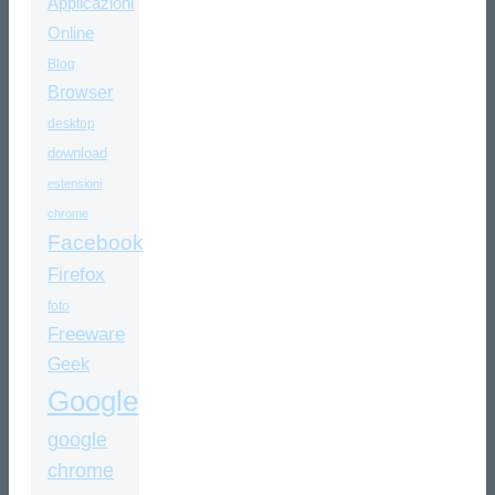
Applicazioni
Online
Blog
Browser
desktop
download
estensioni
chrome
Facebook
Firefox
foto
Freeware
Geek
Google
google
chrome