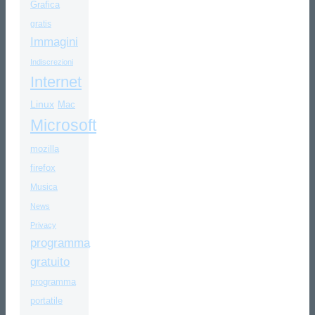
Grafica
gratis
Immagini
Indiscrezioni
Internet
Linux
Mac
Microsoft
mozilla
firefox
Musica
News
Privacy
programma
gratuito
programma
portatile