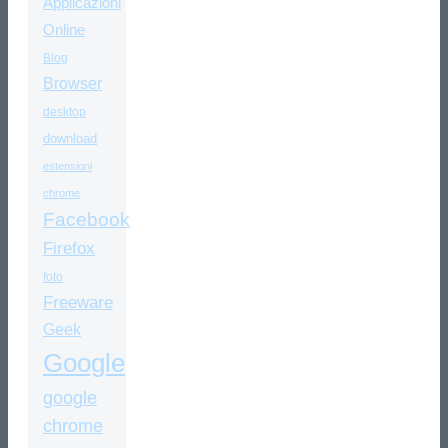
Applicazioni
Online
Blog
Browser
desktop
download
estensioni
chrome
Facebook
Firefox
foto
Freeware
Geek
Google
google
chrome