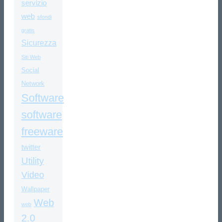
servizio
web
sfondi
gratis
Sicurezza
Siti Web
Social
Network
Software
software
freeware
twitter
Utility
Video
Wallpaper
Web
web
2.0