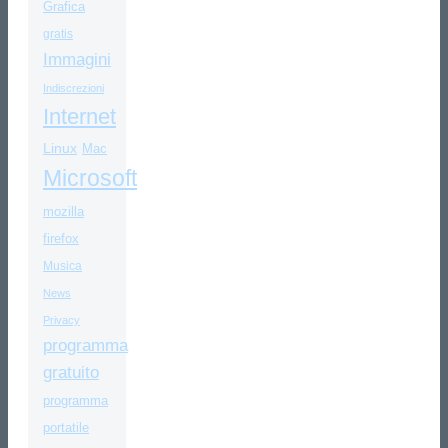
Grafica
gratis
Immagini
Indiscrezioni
Internet
Linux
Mac
Microsoft
mozilla
firefox
Musica
News
Privacy
programma
gratuito
programma
portatile