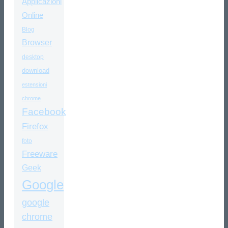
Applicazioni
Online
Blog
Browser
desktop
download
estensioni
chrome
Facebook
Firefox
foto
Freeware
Geek
Google
google
chrome