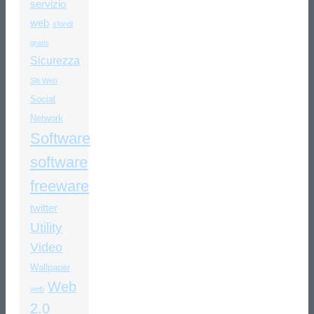
servizio
web
sfondi
gratis
Sicurezza
Siti Web
Social
Network
Software
software
freeware
twitter
Utility
Video
Wallpaper
Web
web
2.0