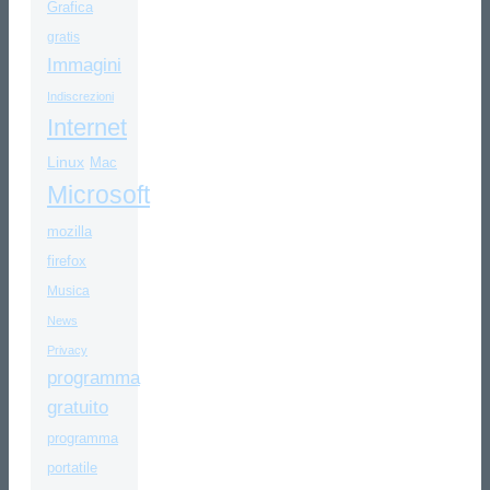
Grafica
gratis
Immagini
Indiscrezioni
Internet
Linux
Mac
Microsoft
mozilla
firefox
Musica
News
Privacy
programma
gratuito
programma
portatile