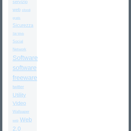
servizio
web
sfondi
gratis
Sicurezza
Siti Web
Social
Network
Software
software
freeware
twitter
Utility
Video
Wallpaper
Web
web
2.0