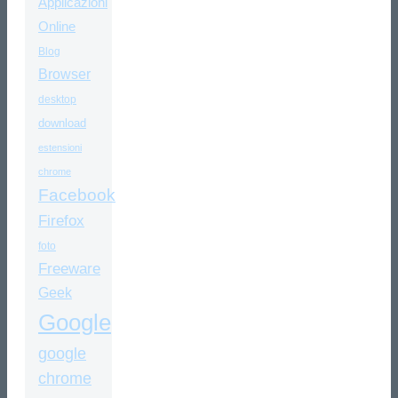
Applicazioni
Online
Blog
Browser
desktop
download
estensioni
chrome
Facebook
Firefox
foto
Freeware
Geek
Google
google
chrome