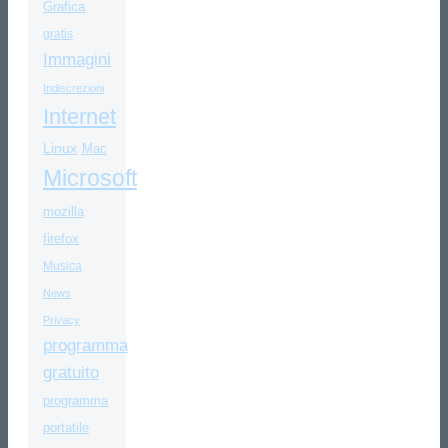
Grafica
gratis
Immagini
Indiscrezioni
Internet
Linux
Mac
Microsoft
mozilla
firefox
Musica
News
Privacy
programma
gratuito
programma
portatile