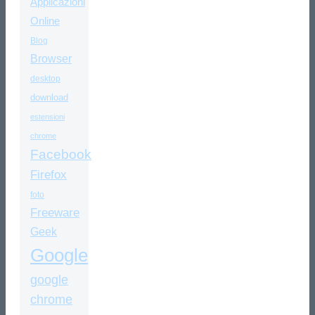
Applicazioni
Online
Blog
Browser
desktop
download
estensioni
chrome
Facebook
Firefox
foto
Freeware
Geek
Google
google
chrome