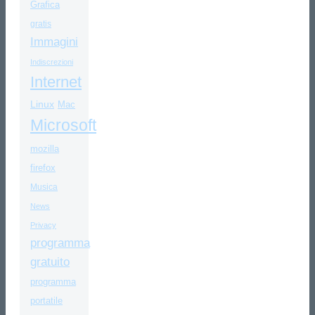
Grafica
gratis
Immagini
Indiscrezioni
Internet
Linux
Mac
Microsoft
mozilla
firefox
Musica
News
Privacy
programma
gratuito
programma
portatile