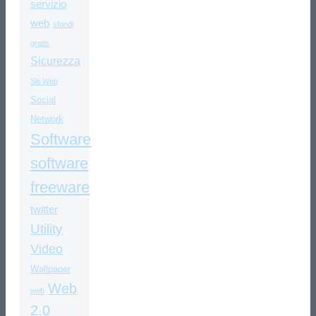
servizio
web
sfondi
gratis
Sicurezza
Siti Web
Social
Network
Software
software
freeware
twitter
Utility
Video
Wallpaper
Web
web
2.0