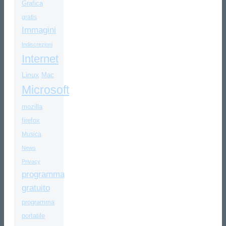
Grafica
gratis
Immagini
Indiscrezioni
Internet
Linux
Mac
Microsoft
mozilla
firefox
Musica
News
Privacy
programma
gratuito
programma
portatile