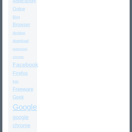
Applicazioni
Online
Blog
Browser
desktop
download
estensioni
chrome
Facebook
Firefox
foto
Freeware
Geek
Google
google
chrome