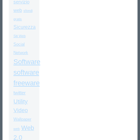
servizio
web
sfondi
gratis
Sicurezza
Siti Web
Social
Network
Software
software
freeware
twitter
Utility
Video
Wallpaper
Web
web
2.0