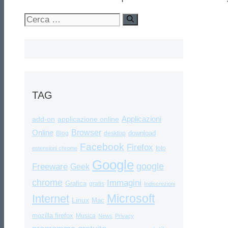
Ricerca
per:
TAG
Applicazioni
add-on
applicazione online
Browser
Online
download
Blog
desktop
Facebook
Firefox
foto
estensioni chrome
Google
google
Freeware
Geek
chrome
Immagini
Grafica
gratis
Indiscrezioni
Internet
Microsoft
Linux
Mac
mozilla firefox
Musica
News
Privacy