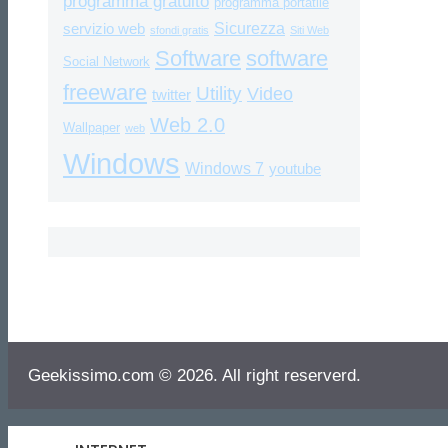
programma gratuito
programma portatile
Sicurezza
servizio web
sfondi gratis
Siti Web
Software
software
Social Network
freeware
Utility
Video
twitter
Web 2.0
Wallpaper
web
Windows
Windows 7
youtube
Geekissimo.com © 2026. All right reserverd.