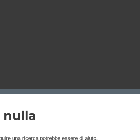
 nulla
uire una ricerca potrebbe essere di aiuto.