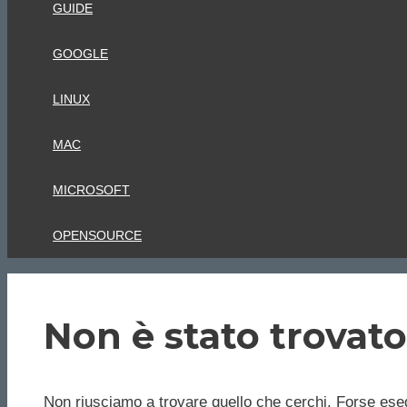
GUIDE
GOOGLE
LINUX
MAC
MICROSOFT
OPENSOURCE
Non è stato trovato
Non riusciamo a trovare quello che cerchi. Forse eseg