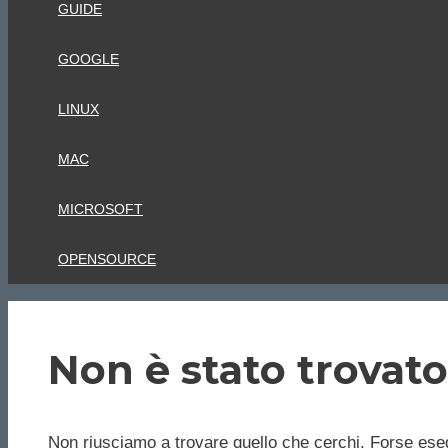
GUIDE
GOOGLE
LINUX
MAC
MICROSOFT
OPENSOURCE
Non è stato trovato
Non riusciamo a trovare quello che cerchi. Forse eseg