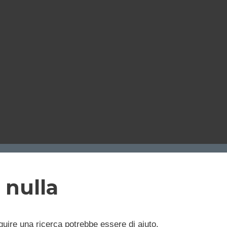
 nulla
uire una ricerca potrebbe essere di aiuto.