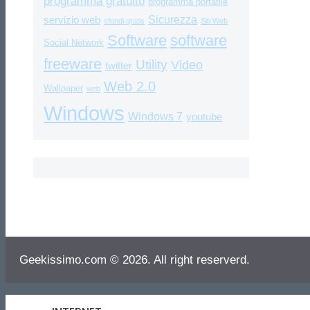
programma gratuito
programma portatile
Sicurezza
servizio web
sfondi gratis
Siti Web
Software
software
Social Network
freeware
Utility
Video
twitter
Web 2.0
Wallpaper
web
Windows
Windows 7
youtube
Geekissimo.com © 2026. All right reserverd.