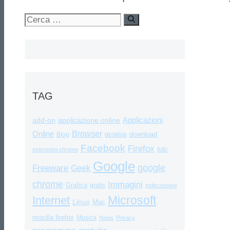
Ricerca
per:
TAG
Applicazioni
add-on
applicazione online
Browser
Online
download
Blog
desktop
Facebook
Firefox
foto
estensioni chrome
Google
google
Freeware
Geek
chrome
Immagini
Grafica
gratis
Indiscrezioni
Internet
Microsoft
Linux
Mac
mozilla firefox
Musica
News
Privacy