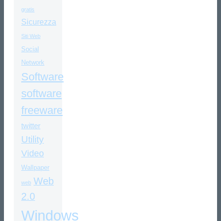
gratis
Sicurezza
Siti Web
Social
Network
Software
software
freeware
twitter
Utility
Video
Wallpaper
Web
web
2.0
Windows