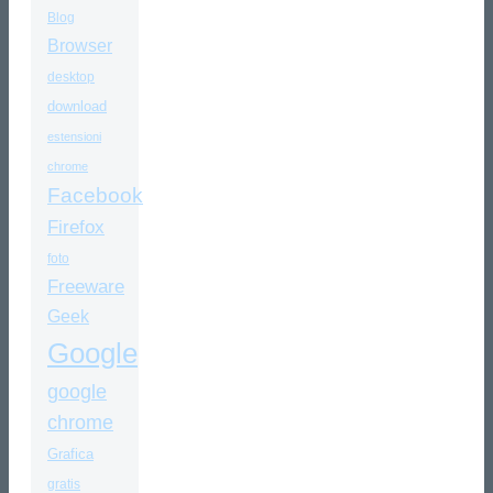
Blog
Browser
desktop
download
estensioni
chrome
Facebook
Firefox
foto
Freeware
Geek
Google
google
chrome
Grafica
gratis