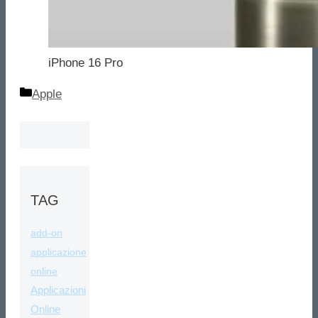
iPhone 16 Pro
Categorie
Apple
TAG
add-on
applicazione
online
Applicazioni
Online