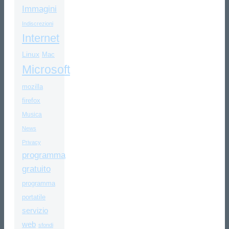
Immagini
Indiscrezioni
Internet
Linux
Mac
Microsoft
mozilla
firefox
Musica
News
Privacy
programma
gratuito
programma
portatile
servizio
web
sfondi