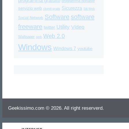
programma gratuito
programma portatile
Sicurezza
servizio web
sfondi gratis
Siti Web
Software
software
Social Network
freeware
Utility
Video
twitter
Web 2.0
Wallpaper
web
Windows
Windows 7
youtube
Geekissimo.com © 2026. All right reserverd.