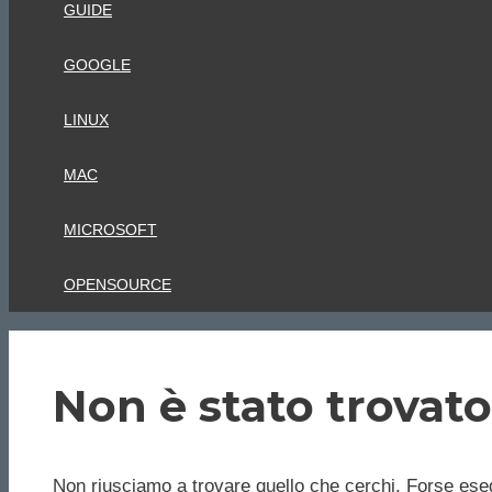
GUIDE
GOOGLE
LINUX
MAC
MICROSOFT
OPENSOURCE
Non è stato trovato
Non riusciamo a trovare quello che cerchi. Forse eseg