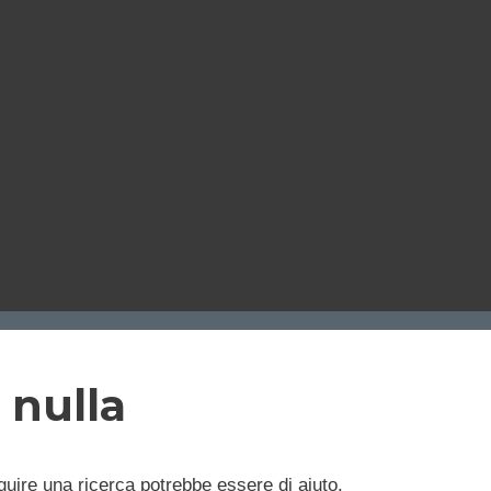
 nulla
uire una ricerca potrebbe essere di aiuto.