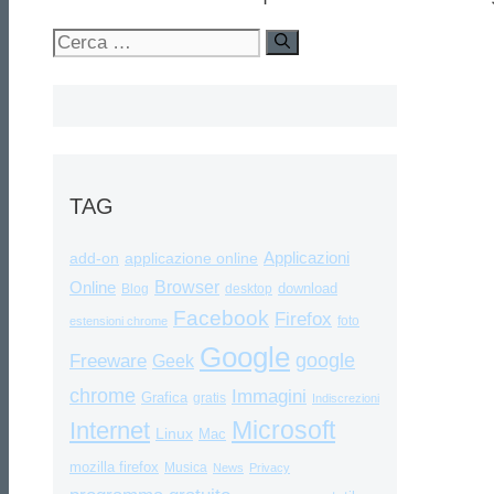
Ricerca
per:
TAG
Applicazioni
add-on
applicazione online
Browser
Online
download
Blog
desktop
Facebook
Firefox
foto
estensioni chrome
Google
google
Freeware
Geek
chrome
Immagini
Grafica
gratis
Indiscrezioni
Internet
Microsoft
Linux
Mac
mozilla firefox
Musica
News
Privacy