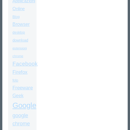
Applicazioni
Online
Blog
Browser
desktop
download
estensioni
chrome
Facebook
Firefox
foto
Freeware
Geek
Google
google
chrome