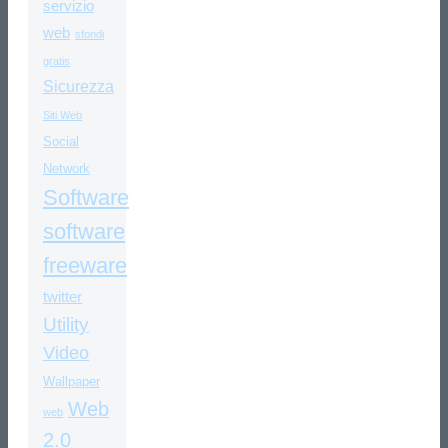
servizio
web
sfondi
gratis
Sicurezza
Siti Web
Social
Network
Software
software
freeware
twitter
Utility
Video
Wallpaper
Web
web
2.0