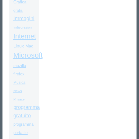
Grafica
gratis
Immagini
Indiscrezioni
Internet
Linux
Mac
Microsoft
mozilla
firefox
Musica
News
Privacy
programma
gratuito
programma
portatile