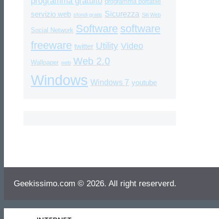
programma gratuito
programma portatile
Sicurezza
servizio web
sfondi gratis
Siti Web
Software
software
Social Network
freeware
Utility
Video
twitter
Web 2.0
Wallpaper
web
Windows
Windows 7
youtube
Geekissimo.com © 2026. All right reserverd.