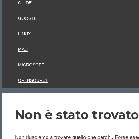
GUIDE
GOOGLE
LINUX
MAC
MICROSOFT
OPENSOURCE
Non è stato trovato
Non riusciamo a trovare quello che cerchi. Forse eseg