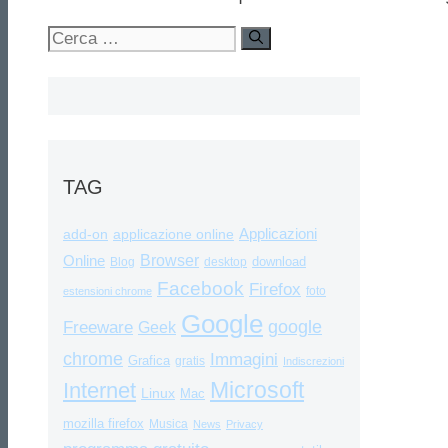
Ricerca
per:
TAG
Applicazioni
add-on
applicazione online
Browser
Online
download
Blog
desktop
Facebook
Firefox
foto
estensioni chrome
Google
google
Freeware
Geek
chrome
Immagini
Grafica
gratis
Indiscrezioni
Internet
Microsoft
Linux
Mac
mozilla firefox
Musica
News
Privacy