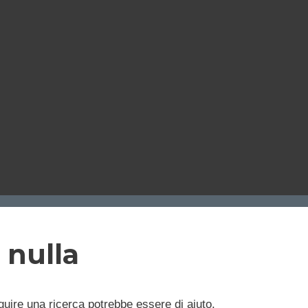
 nulla
uire una ricerca potrebbe essere di aiuto.