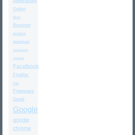
Applicazioni
Online
Blog
Browser
desktop
download
estensioni
chrome
Facebook
Firefox
foto
Freeware
Geek
Google
google
chrome