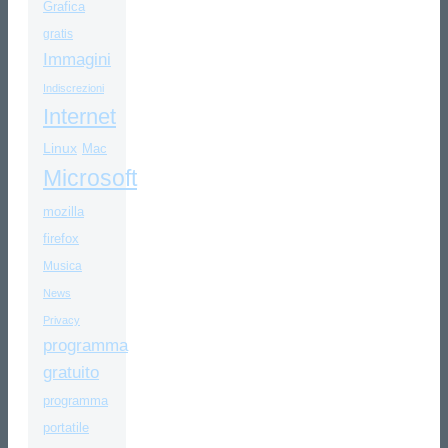
Grafica
gratis
Immagini
Indiscrezioni
Internet
Linux
Mac
Microsoft
mozilla
firefox
Musica
News
Privacy
programma
gratuito
programma
portatile