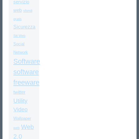
servizio
web
sfondi
gratis
Sicurezza
Siti Web
Social
Network
Software
software
freeware
twitter
Utility
Video
Wallpaper
Web
web
2.0