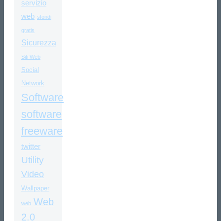
servizio
web
sfondi
gratis
Sicurezza
Siti Web
Social
Network
Software
software
freeware
twitter
Utility
Video
Wallpaper
Web
web
2.0