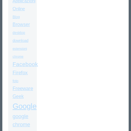
Applicazioni
Online
Blog
Browser
desktop
download
estensioni
chrome
Facebook
Firefox
foto
Freeware
Geek
Google
google
chrome