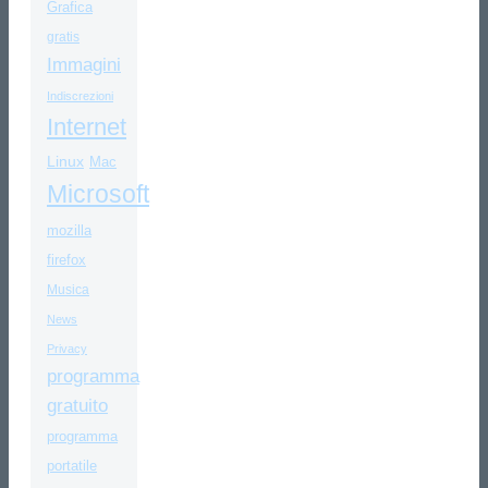
Grafica
gratis
Immagini
Indiscrezioni
Internet
Linux
Mac
Microsoft
mozilla
firefox
Musica
News
Privacy
programma
gratuito
programma
portatile