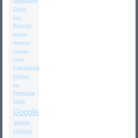
Applicazioni
Online
Blog
Browser
desktop
download
estensioni
chrome
Facebook
Firefox
foto
Freeware
Geek
Google
google
chrome