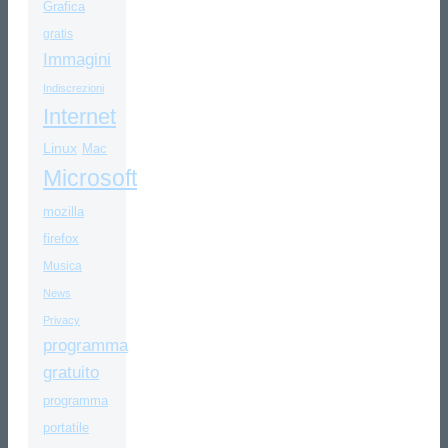
Grafica
gratis
Immagini
Indiscrezioni
Internet
Linux
Mac
Microsoft
mozilla
firefox
Musica
News
Privacy
programma
gratuito
programma
portatile