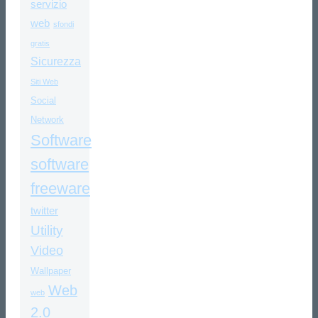
servizio
web
sfondi
gratis
Sicurezza
Siti Web
Social
Network
Software
software
freeware
twitter
Utility
Video
Wallpaper
Web
web
2.0