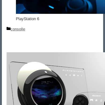
PlayStation 6
Categorie
consolle