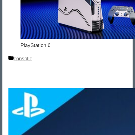
PlayStation 6
Categorie
consolle