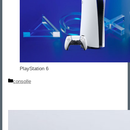
PlayStation 6
Categorie
consolle