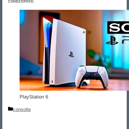
collezionisti.
PlayStation 6
Categorie
consolle