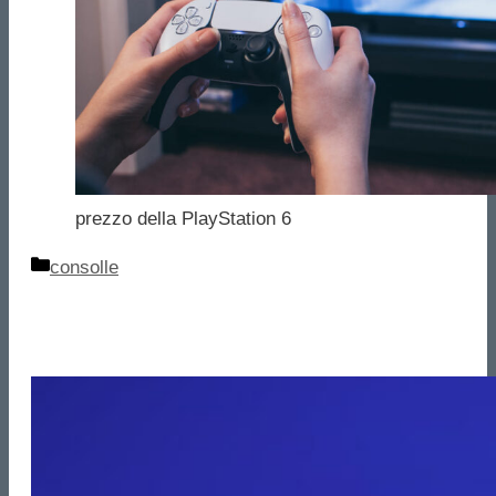
prezzo della PlayStation 6
Categorie
consolle