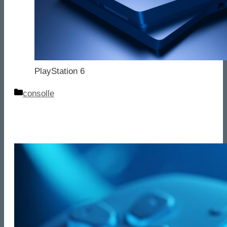
PlayStation 6
Categorie
consolle