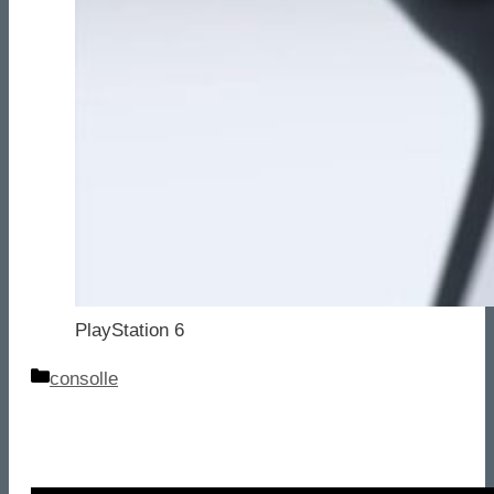
PlayStation 6
Categorie
consolle