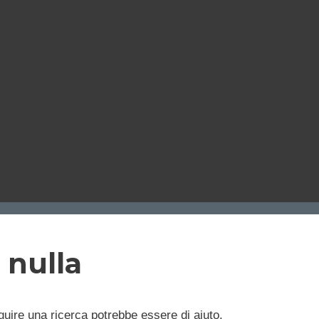
 nulla
uire una ricerca potrebbe essere di aiuto.