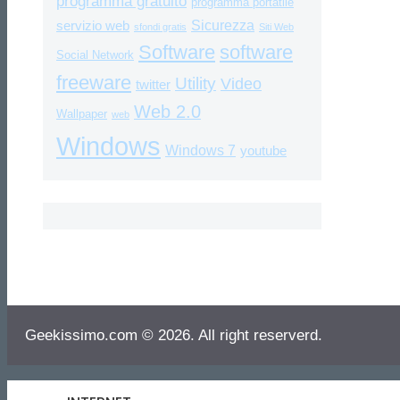
programma gratuito
programma portatile
Sicurezza
servizio web
sfondi gratis
Siti Web
Software
software
Social Network
freeware
Utility
Video
twitter
Web 2.0
Wallpaper
web
Windows
Windows 7
youtube
Geekissimo.com © 2026. All right reserverd.