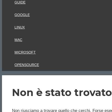
GUIDE
GOOGLE
LINUX
MAC
MICROSOFT
OPENSOURCE
Non è stato trovato
Non riusciamo a trovare quello che cerchi. Forse eseg