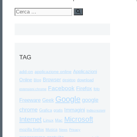
Ricerca
per:
TAG
Applicazioni
add-on
applicazione online
Browser
Online
download
Blog
desktop
Facebook
Firefox
foto
estensioni chrome
Google
google
Freeware
Geek
chrome
Immagini
Grafica
gratis
Indiscrezioni
Internet
Microsoft
Linux
Mac
mozilla firefox
Musica
News
Privacy