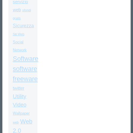
servizio
web
sfondi
gratis
Sicurezza
Siti Web
Social
Network
Software
software
freeware
twitter
Utility
Video
Wallpaper
Web
web
2.0