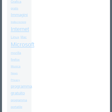
Grafica
gratis
Immagini
Indiscrezioni
Internet
Linux
Mac
Microsoft
mozilla
firefox
Musica
News
Privacy
programma
gratuito
programma
portatile