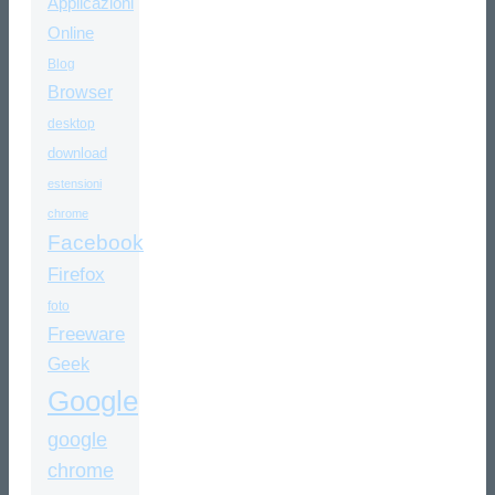
Applicazioni
Online
Blog
Browser
desktop
download
estensioni
chrome
Facebook
Firefox
foto
Freeware
Geek
Google
google
chrome