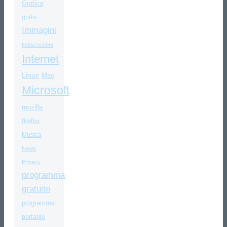
Grafica
gratis
Immagini
Indiscrezioni
Internet
Linux
Mac
Microsoft
mozilla
firefox
Musica
News
Privacy
programma
gratuito
programma
portatile