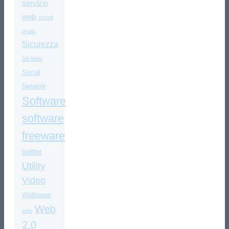
servizio
web
sfondi
gratis
Sicurezza
Siti Web
Social
Network
Software
software
freeware
twitter
Utility
Video
Wallpaper
Web
web
2.0