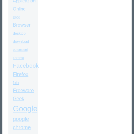
Applicazioni
Online
Blog
Browser
desktop
download
estensioni
chrome
Facebook
Firefox
foto
Freeware
Geek
Google
google
chrome