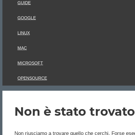
GUIDE
GOOGLE
LINUX
MAC
MICROSOFT
OPENSOURCE
Non è stato trovato
Non riusciamo a trovare quello che cerchi. Forse eseg