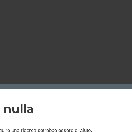
 nulla
uire una ricerca potrebbe essere di aiuto.