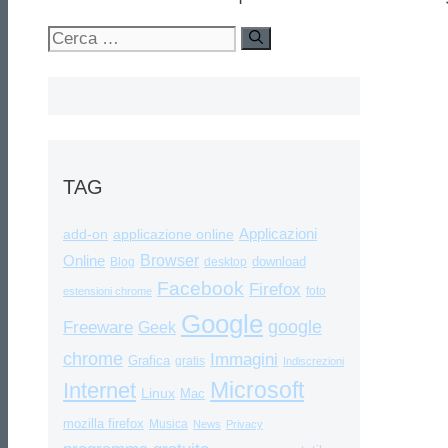
Ricerca
per:
TAG
Applicazioni
add-on
applicazione online
Browser
Online
download
Blog
desktop
Facebook
Firefox
foto
estensioni chrome
Google
google
Freeware
Geek
chrome
Immagini
Grafica
gratis
Indiscrezioni
Internet
Microsoft
Linux
Mac
mozilla firefox
Musica
News
Privacy