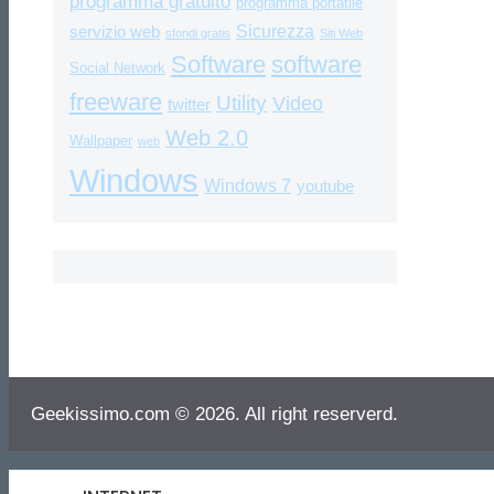
programma gratuito
programma portatile
Sicurezza
servizio web
sfondi gratis
Siti Web
Software
software
Social Network
freeware
Utility
Video
twitter
Web 2.0
Wallpaper
web
Windows
Windows 7
youtube
Geekissimo.com © 2026. All right reserverd.