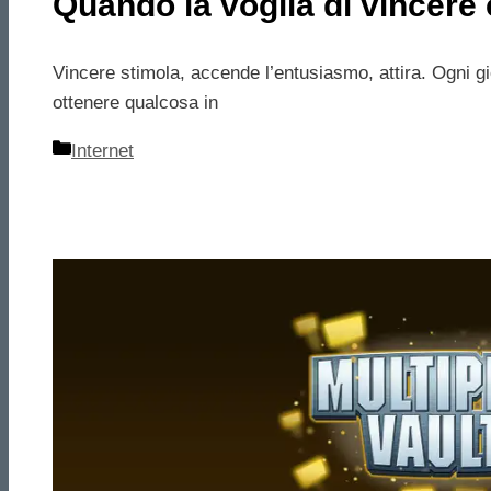
Quando la voglia di vincere c
Vincere stimola, accende l’entusiasmo, attira. Ogni g
ottenere qualcosa in
Categorie
Internet