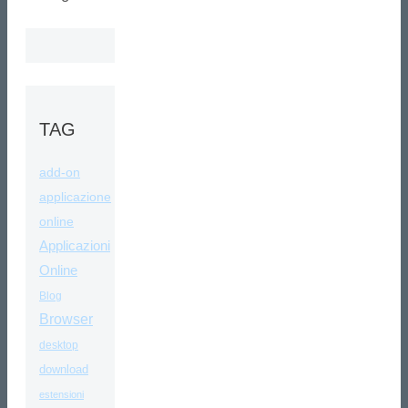
TAG
add-on
applicazione
online
Applicazioni
Online
Blog
Browser
desktop
download
estensioni