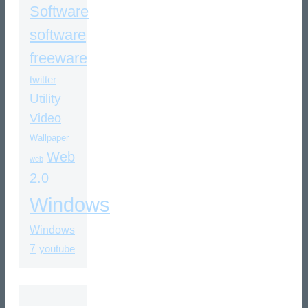
Software
software
freeware
twitter
Utility
Video
Wallpaper
Web
web
2.0
Windows
Windows
7
youtube