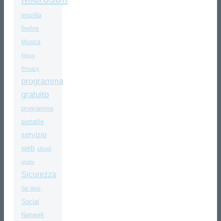
mozilla
firefox
Musica
News
Privacy
programma
gratuito
programma
portatile
servizio
web
sfondi
gratis
Sicurezza
Siti Web
Social
Network