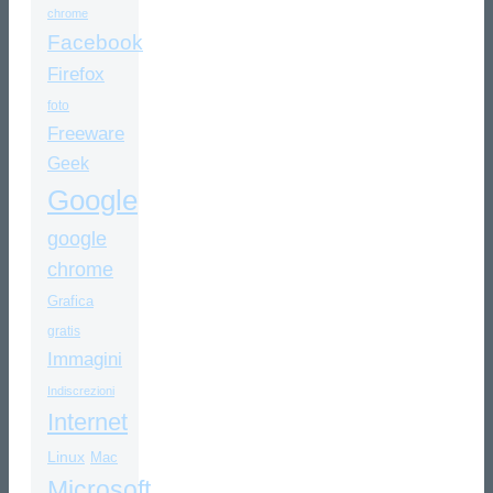
chrome
Facebook
Firefox
foto
Freeware
Geek
Google
google
chrome
Grafica
gratis
Immagini
Indiscrezioni
Internet
Linux
Mac
Microsoft