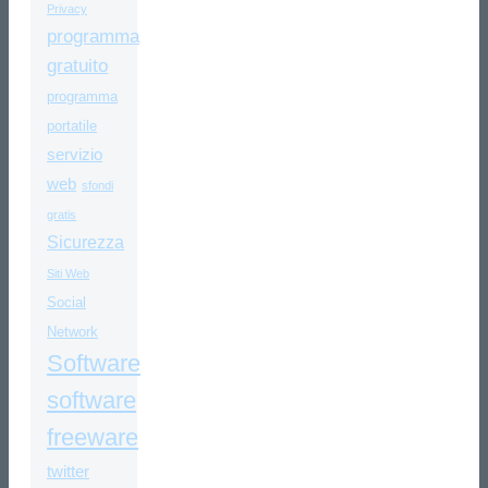
Privacy
programma
gratuito
programma
portatile
servizio
web
sfondi
gratis
Sicurezza
Siti Web
Social
Network
Software
software
freeware
twitter