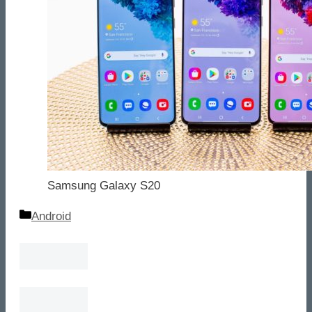
Samsung Galaxy S20
Categorie
Android