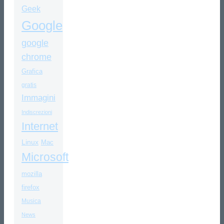
Geek
Google
google
chrome
Grafica
gratis
Immagini
Indiscrezioni
Internet
Linux
Mac
Microsoft
mozilla
firefox
Musica
News