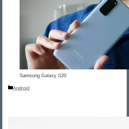
Samsung Galaxy S20
Categorie
Android