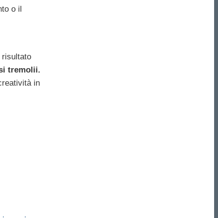
o o il
risultato
i tremolii.
reatività in