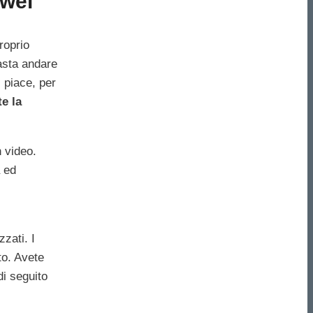
wei
roprio
asta andare
 piace, per
e la
n video.
 ed
zzati. I
to. Avete
di seguito