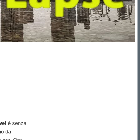
wei
è senza
mo da