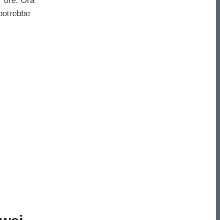
r ore. Ora
 potrebbe