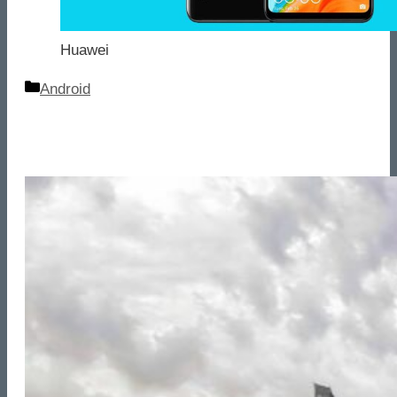
Huawei
Categorie
Android