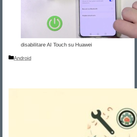
disabilitare AI Touch su Huawei
Categorie
Android