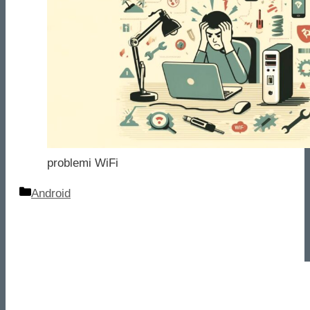
problemi WiFi
Categorie
Android